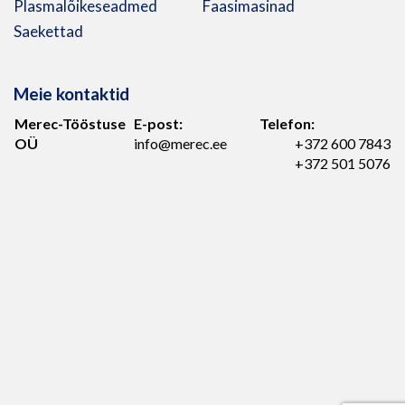
Plasmalõikeseadmed
Faasimasinad
Saekettad
Meie kontaktid
Merec-Tööstuse
E-post:
Telefon:
OÜ
info@merec.ee
+372 600 7843
+372 501 5076