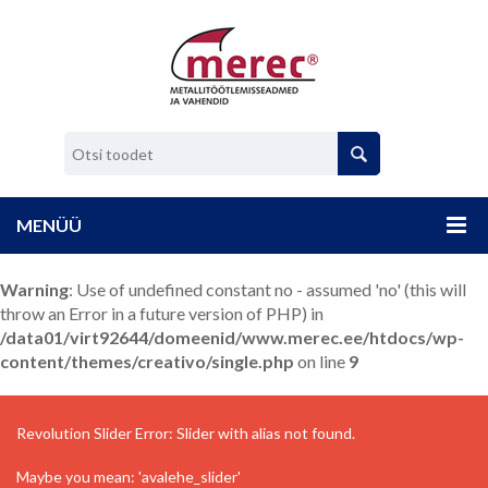
MENÜÜ
Warning
: Use of undefined constant no - assumed 'no' (this will
throw an Error in a future version of PHP) in
/data01/virt92644/domeenid/www.merec.ee/htdocs/wp-
content/themes/creativo/single.php
on line
9
Revolution Slider Error: Slider with alias
not found.
Maybe you mean: 'avalehe_slider'