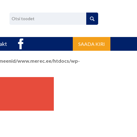
akt
SAADA KIRI
omeenid/www.merec.ee/htdocs/wp-