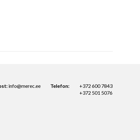
ost:
info@merec.ee
Telefon:
+372 600 7843
+372 501 5076