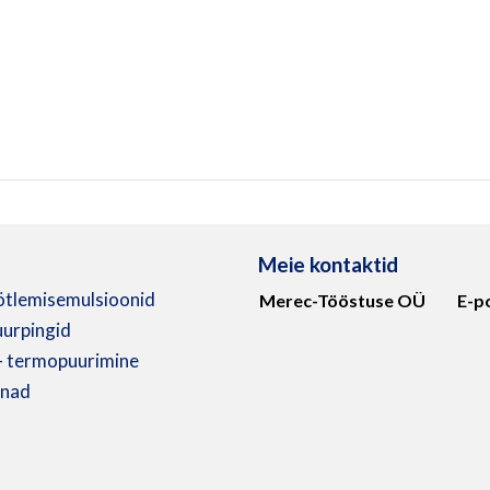
Meie kontaktid
ötlemisemulsioonid
Merec-Tööstuse OÜ
E-p
urpingid
 – termopuurimine
inad