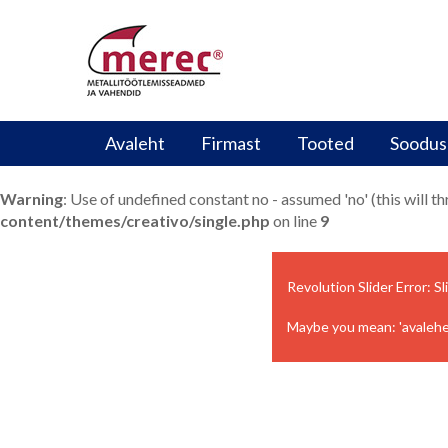
Avaleht
Firmast
Tooted
Soodus
Warning
: Use of undefined constant no - assumed 'no' (this will t
content/themes/creativo/single.php
on line
9
Revolution Slider Error: Sl
Maybe you mean: 'avalehe_