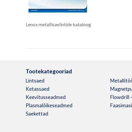
Lenox metallisaelintide kataloog
Tootekategooriad
Lintsaed
Metallitö
Ketassaed
Magnetpu
Keevitusseadmed
Flowdrill
Plasmalõikeseadmed
Faasimas
Saekettad