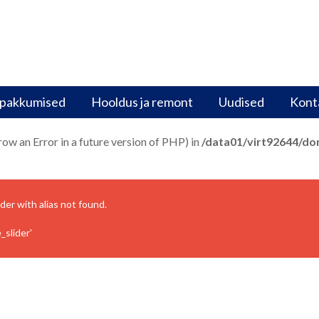
pakkumised
Hooldus ja remont
Uudised
Kont
hrow an Error in a future version of PHP) in
/data01/virt92644/d
ider with alias
not found.
slider'